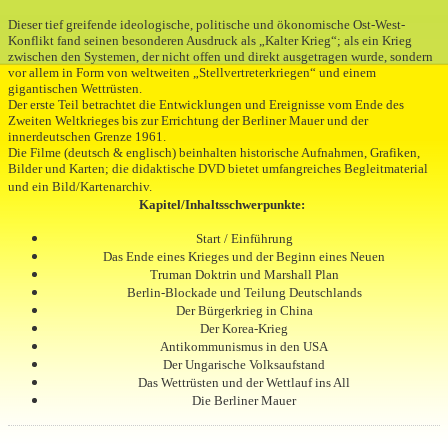
Dieser tief greifende ideologische, politische und ökonomische Ost-West-
Konflikt fand seinen besonderen Ausdruck als „Kalter Krieg“; als ein Krieg
zwischen den Systemen, der nicht offen und direkt ausgetragen wurde, sondern
vor allem in Form von weltweiten „Stellvertreterkriegen“ und einem
gigantischen Wettrüsten.
Der erste Teil betrachtet die Entwicklungen und Ereignisse vom Ende des
Zweiten Weltkrieges bis zur Errichtung der Berliner Mauer und der
innerdeutschen Grenze 1961.
Die Filme (deutsch & englisch) beinhalten historische Aufnahmen, Grafiken,
Bilder und Karten; die didaktische DVD bietet umfangreiches Begleitmaterial
und ein Bild/Kartenarchiv.
Kapitel/Inhaltsschwerpunkte:
Start / Einführung
Das Ende eines Krieges und der Beginn eines Neuen
Truman Doktrin und
Marshall Plan
Berlin-Blockade und Teilung Deutschlands
Der Bürgerkrieg in China
Der Korea-Krieg
Antikommunismus in den USA
Der Ungarische Volksaufstand
Das Wettrüsten und der Wettlauf ins All
Die Berliner Mauer