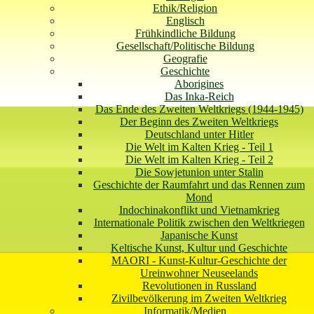
Ethik/Religion
Englisch
Frühkindliche Bildung
Gesellschaft/Politische Bildung
Geografie
Geschichte
Aborigines
Das Inka-Reich
Das Ende des Zweiten Weltkriegs (1944-1945)
Der Beginn des Zweiten Weltkriegs
Deutschland unter Hitler
Die Welt im Kalten Krieg - Teil 1
Die Welt im Kalten Krieg - Teil 2
Die Sowjetunion unter Stalin
Geschichte der Raumfahrt und das Rennen zum
Mond
Indochinakonflikt und Vietnamkrieg
Internationale Politik zwischen den Weltkriegen
Japanische Kunst
Keltische Kunst, Kultur und Geschichte
MAORI - Kunst-Kultur-Geschichte der
Ureinwohner Neuseelands
Revolutionen in Russland
Zivilbevölkerung im Zweiten Weltkrieg
Informatik/Medien