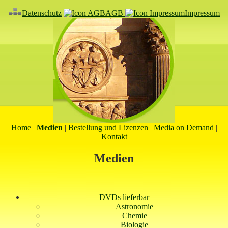
Datenschutz
AGB
Impressum
Home
|
Medien
|
Bestellung und Lizenzen
|
Media on Demand
|
Kontakt
Medien
DVDs lieferbar
Astronomie
Chemie
Biologie