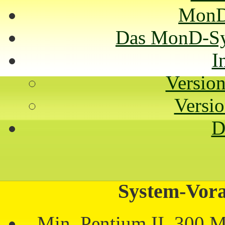
Mon
Das MonD-Sys
I
Version
Versio
D
System-Vora
Min. Pentium II, 30