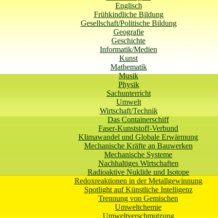
Englisch
Frühkindliche Bildung
Gesellschaft/Politische Bildung
Geografie
Geschichte
Informatik/Medien
Kunst
Mathematik
Musik
Physik
Sachunterricht
Umwelt
Wirtschaft/Technik
Das Containerschiff
Faser-Kunststoff-Verbund
Klimawandel und Globale Erwärmung
Mechanische Kräfte an Bauwerken
Mechanische Systeme
Nachhaltiges Wirtschaften
Radioaktive Nuklide und Isotope
Redoxreaktionen in der Metallgewinnung
Spotlight auf Künstliche Intelligenz
Trennung von Gemischen
Umweltchemie
Umweltverschmutzung