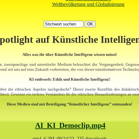
Weltbevölkerung und Globalisierung
potlight auf Künstliche Intellige
Alles was ihr über Künstliche Intelligenz wissen müsst!
che, zweisprachige und untertitelte Medium beleuchtet die Vergangenheit, Gegenw
end wir uns auf eine Zukunft vorbereiten, die von dieser transformativen Technolo
KI entfesselt: Ethik und Künstliche Intelligenz!
 über die ethischen Aspekte nachgedacht? Dieser zweite Kurzfilm des didaktisc
eit. Gewinnt ein tieferes Verständnis für die ethischen Herausforderungen an unse
Diese Medien sind mit Beteiligung “Künstlicher Intelligenz” entstanden!
AI_KI_Democlip.mp4
mp4, 6,3M, 09/24/23, 235 downloads