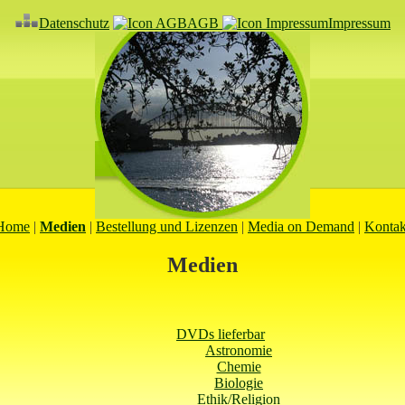
Datenschutz
AGB
Impressum
Home
|
Medien
|
Bestellung und Lizenzen
|
Media on Demand
|
Kontak
Medien
DVDs lieferbar
Astronomie
Chemie
Biologie
Ethik/Religion